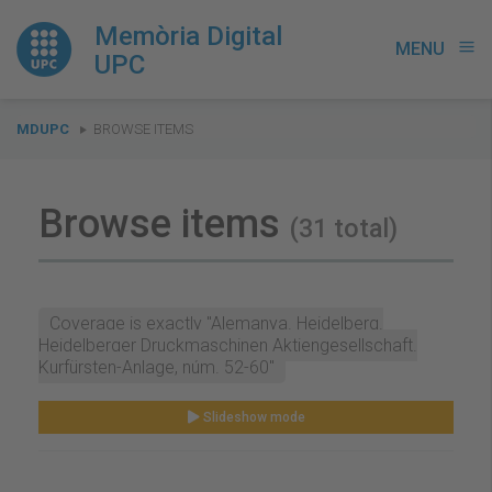
Memòria Digital
MENU
menu
UPC
You
MDUPC
BROWSE ITEMS
are
here:
Browse items
(31 total)
Coverage is exactly "Alemanya. Heidelberg.
Heidelberger Druckmaschinen Aktiengesellschaft.
Kurfürsten-Anlage, núm. 52-60"
Slideshow mode