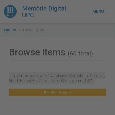
Memòria Digital
MENU
menu
UPC
You
MDUPC
BROWSE ITEMS
are
here:
Browse items
(66 total)
Coverage is exactly "Catalunya. Barcelona. Campus
Nord. Edifici B5. Carrer Jordi Girona, núm. 1-3."
Slideshow mode