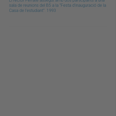
El rector Ferraté assegut amb dos participants a una
sala de reunions del B5 a la "Festa d'inauguració de la
Casa de l'estudiant". 1993