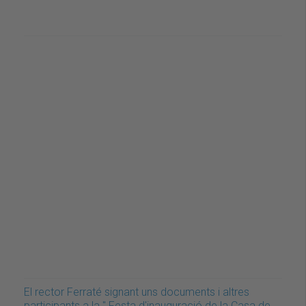
El rector Ferraté signant uns documents i altres
participants a la " Festa d'inauguració de la Casa de