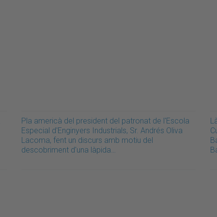
a
Pla americà del president del patronat de l'Escola
L
Especial d'Enginyers Industrials, Sr. Andrés Oliva
Cu
Lacoma, fent un discurs amb motiu del
Ba
descobriment d'una làpida…
Ba