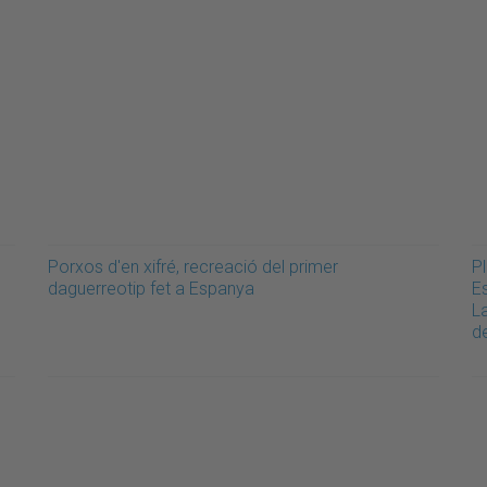
Porxos d'en xifré, recreació del primer
Pl
daguerreotip fet a Espanya
Es
L
d