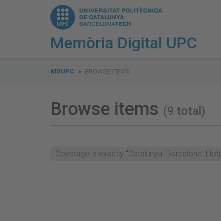
Memòria Digital UPC
You
are
MDUPC
BROWSE ITEMS
here:
Browse items
(9 total)
Coverage is exactly "Catalunya. Barcelona. Llotj