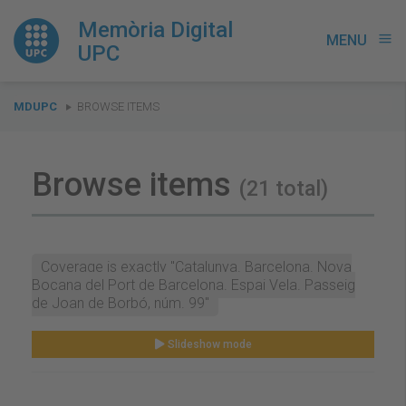
Memòria Digital
MENU
menu
UPC
You
MDUPC
BROWSE ITEMS
are
here:
Browse items
(21 total)
Coverage is exactly "Catalunya. Barcelona. Nova
Bocana del Port de Barcelona. Espai Vela. Passeig
de Joan de Borbó, núm. 99"
Slideshow mode