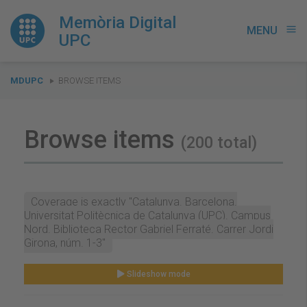
Memòria Digital
MENU
menu
UPC
You
MDUPC
BROWSE ITEMS
are
here:
Browse items
(200 total)
Coverage is exactly "Catalunya. Barcelona.
Universitat Politècnica de Catalunya (UPC). Campus
Nord. Biblioteca Rector Gabriel Ferraté. Carrer Jordi
Girona, núm. 1-3"
Slideshow mode