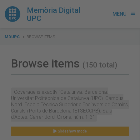
Memòria Digital
MENU
menu
UPC
You
MDUPC
BROWSE ITEMS
are
here:
Browse items
(150 total)
Coverage is exactly "Catalunya. Barcelona.
Universitat Politècnica de Catalunya (UPC). Campus
Nord. Escola Tècnica Superior d'Enginyers de Camins,
Canals i Ports de Barcelona (ETSECCPB). Sala
d'Actes. Carrer Jordi Girona, núm. 1-3"
Slideshow mode