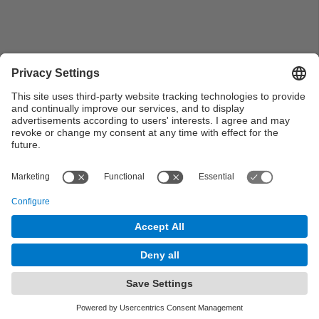
Pla general dels assistents i els conferenciants al
lliurament de premis del segon concurs UPC-EAE
d'idees de negoci
Page
of 7
Next Page
© UPC Universitat Politècnica de Catalunya ·
BarcelonaTech
Legal warning
Privacy settings