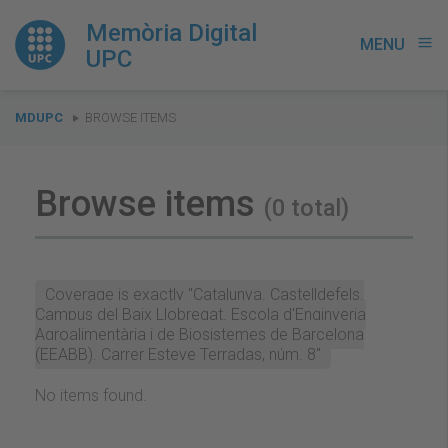
Memòria Digital
MENU
menu
UPC
You
MDUPC
BROWSE ITEMS
are
here:
Browse items
(0 total)
Coverage is exactly "Catalunya. Castelldefels.
Campus del Baix Llobregat. Escola d'Enginyeria
Agroalimentària i de Biosistemes de Barcelona
(EEABB). Carrer Esteve Terradas, núm. 8"
No items found.