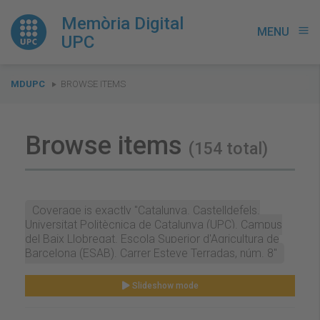
Memòria Digital
MENU
menu
UPC
You
MDUPC
BROWSE ITEMS
are
here:
Browse items
(154 total)
Coverage is exactly "Catalunya. Castelldefels.
Universitat Politècnica de Catalunya (UPC). Campus
del Baix Llobregat. Escola Superior d'Agricultura de
Barcelona (ESAB). Carrer Esteve Terradas, núm. 8"
Slideshow mode