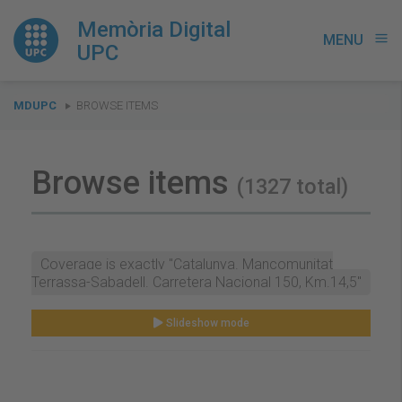
Memòria Digital
MENU
menu
UPC
You
MDUPC
BROWSE ITEMS
are
here:
Browse items
(1327 total)
Coverage is exactly "Catalunya. Mancomunitat
Terrassa-Sabadell. Carretera Nacional 150, Km.14,5"
Slideshow mode