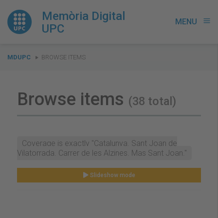
Memòria Digital
MENU
menu
UPC
You
MDUPC
BROWSE ITEMS
are
here:
Browse items
(38 total)
Coverage is exactly "Catalunya. Sant Joan de
Vilatorrada. Carrer de les Alzines. Mas Sant Joan."
Slideshow mode