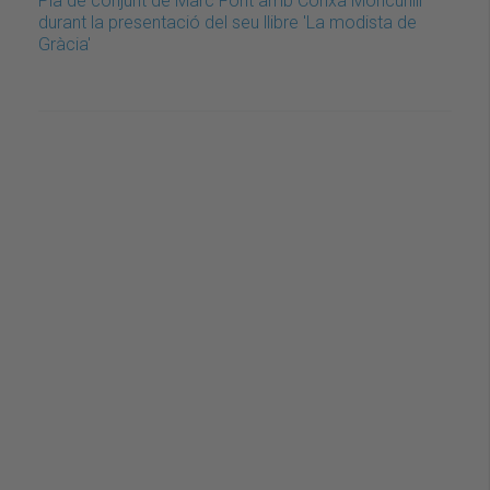
Pla de conjunt de Marc Font amb Conxa Moncunill
durant la presentació del seu llibre 'La modista de
Gràcia'