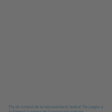
Pla de conjunt de la representació teatral "De pagès a
la fàbrica" a càrrec de l'associació cultural