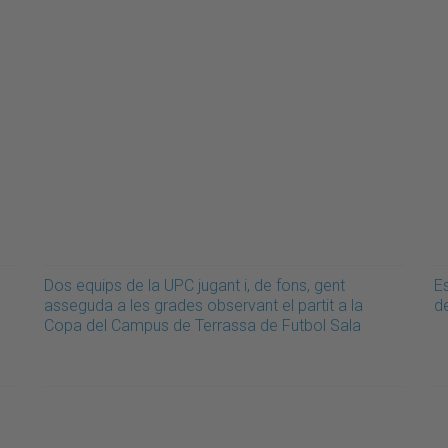
Dos equips de la UPC jugant i, de fons, gent
E
asseguda a les grades observant el partit a la
d
Copa del Campus de Terrassa de Futbol Sala