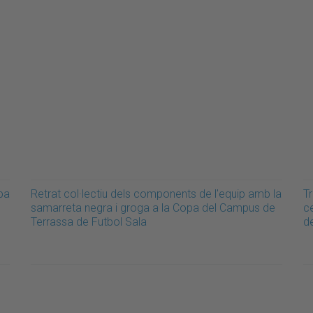
opa
Retrat col·lectiu dels components de l'equip amb la
T
samarreta negra i groga a la Copa del Campus de
c
Terrassa de Futbol Sala
d