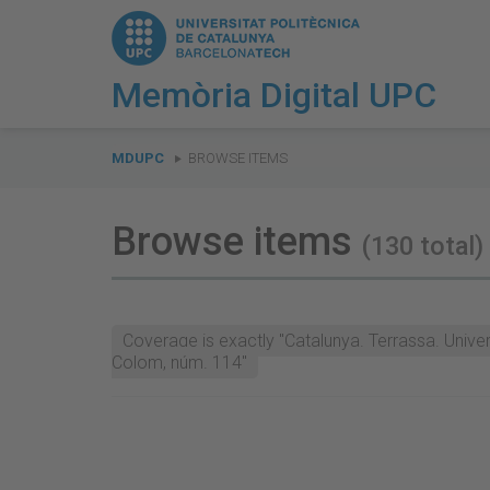
Memòria Digital UPC
You
are
MDUPC
BROWSE ITEMS
here:
Browse items
(130 total)
Coverage is exactly "Catalunya. Terrassa. Unive
Colom, núm. 114"