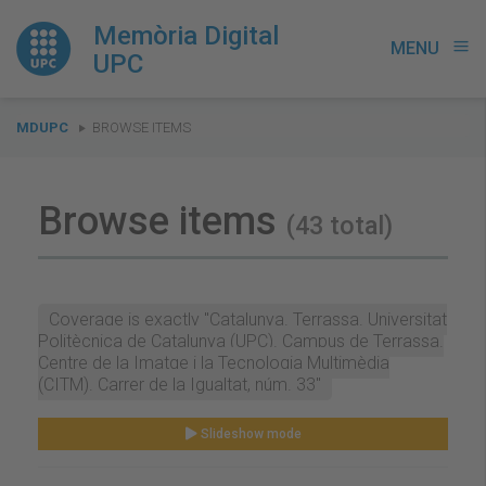
Memòria Digital
MENU
menu
UPC
You
MDUPC
BROWSE ITEMS
are
here:
Browse items
(43 total)
Coverage is exactly "Catalunya. Terrassa. Universitat
Politècnica de Catalunya (UPC). Campus de Terrassa.
Centre de la Imatge i la Tecnologia Multimèdia
(CITM). Carrer de la Igualtat, núm. 33"
Slideshow mode