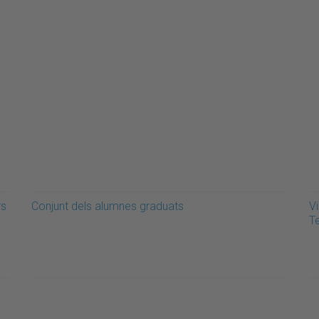
rs
Conjunt dels alumnes graduats
Vi
T