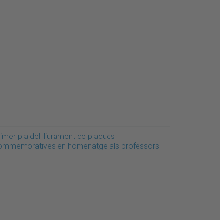
imer pla del lliurament de plaques
ommemoratives en homenatge als professors