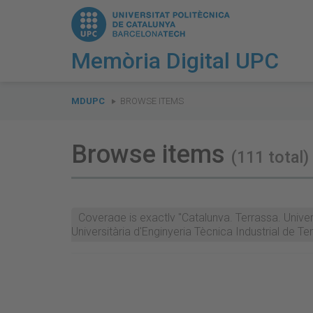
Memòria Digital UPC
You
are
MDUPC
BROWSE ITEMS
here:
Browse items
(111 total)
Coverage is exactly "Catalunya. Terrassa. Unive
Universitària d'Enginyeria Tècnica Industrial de T