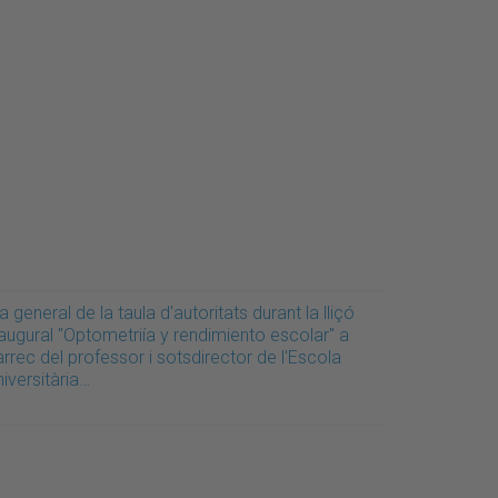
a general de la taula d'autoritats durant la lliçó
augural "Optometriía y rendimiento escolar" a
rrec del professor i sotsdirector de l'Escola
iversitària…