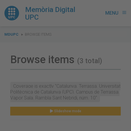
Memòria Digital
MENU
menu
UPC
You
MDUPC
BROWSE ITEMS
are
here:
Browse items
(3 total)
Coverage is exactly "Catalunya. Terrassa. Universitat
Politècnica de Catalunya (UPC). Campus de Terrassa.
Vapor Sala. Rambla Sant Nebridi, núm. 10"
Slideshow mode