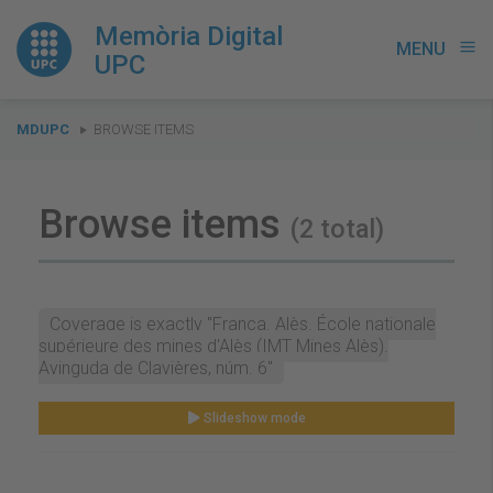
Memòria Digital
MENU
menu
UPC
You
MDUPC
BROWSE ITEMS
are
here:
Browse items
(2 total)
Coverage is exactly "França. Alès. École nationale
supérieure des mines d'Alès (IMT Mines Alès).
Avinguda de Clavières, núm. 6"
Slideshow mode