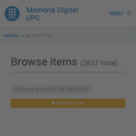
Memòria Digital
MENU
menu
UPC
You
MDUPC
BROWSE ITEMS
are
here:
Browse items
(2837 total)
Coverage is exactly "No identificat"
Slideshow mode