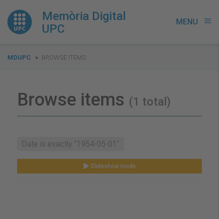
Memòria Digital
MENU
menu
UPC
You
MDUPC
BROWSE ITEMS
are
here:
Browse items
(1 total)
Date is exactly "1954-05-01"
Slideshow mode