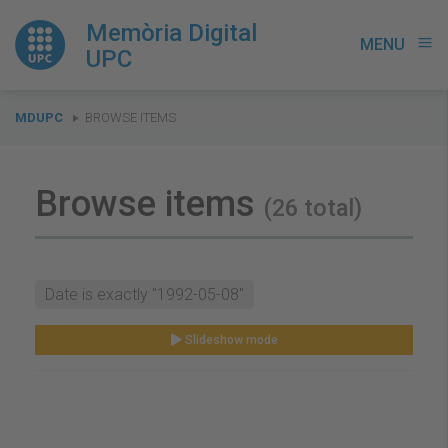
Memòria Digital
MENU
menu
UPC
You
MDUPC
BROWSE ITEMS
are
here:
Browse items
(26 total)
Date is exactly "1992-05-08"
Slideshow mode