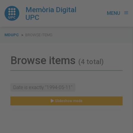
Memòria Digital
MENU
menu
UPC
You
MDUPC
BROWSE ITEMS
are
here:
Browse items
(4 total)
Date is exactly "1994-05-11"
Slideshow mode