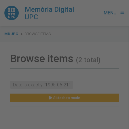
Memòria Digital
MENU
menu
UPC
You
MDUPC
BROWSE ITEMS
are
here:
Browse items
(2 total)
Date is exactly "1995-06-21"
Slideshow mode