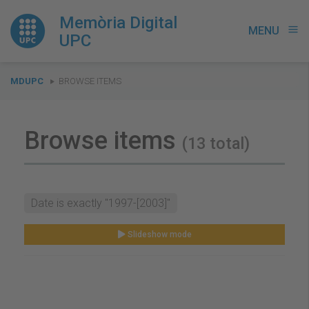
Memòria Digital
MENU
menu
UPC
You
MDUPC
BROWSE ITEMS
are
here:
Browse items
(13 total)
Date is exactly "1997-[2003]"
Slideshow mode