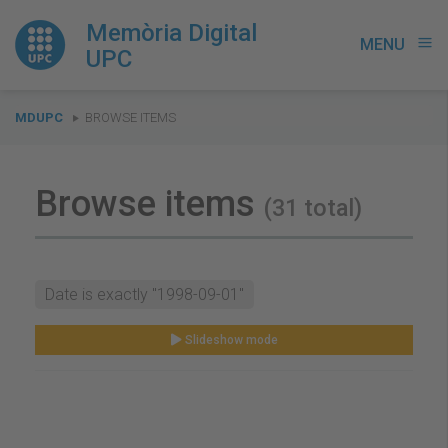
Memòria Digital
MENU
menu
UPC
You
MDUPC
BROWSE ITEMS
are
here:
Browse items
(31 total)
Date is exactly "1998-09-01"
Slideshow mode