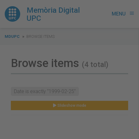
Memòria Digital
MENU
menu
UPC
You
MDUPC
BROWSE ITEMS
are
here:
Browse items
(4 total)
Date is exactly "1999-02-25"
Slideshow mode