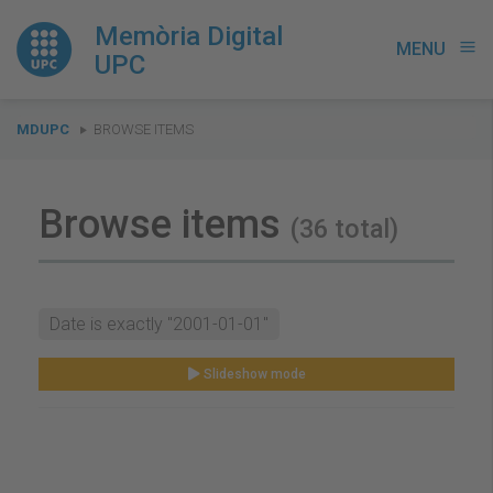
Memòria Digital
MENU
menu
UPC
You
MDUPC
BROWSE ITEMS
are
here:
Browse items
(36 total)
Date is exactly "2001-01-01"
Slideshow mode