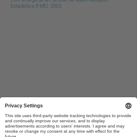
Estadística (FME). 2003
Pla de detall del Rector Josep Ferrer signant el Llibre