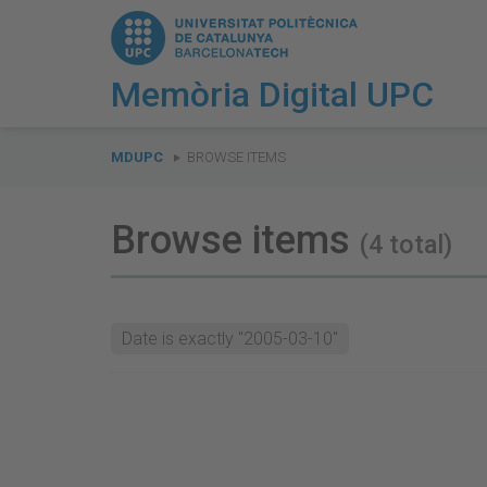
Memòria Digital UPC
You
are
MDUPC
BROWSE ITEMS
here:
Browse items
(4 total)
Date is exactly "2005-03-10"