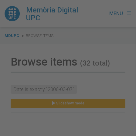
Memòria Digital
MENU
menu
UPC
You
MDUPC
BROWSE ITEMS
are
here:
Browse items
(32 total)
Date is exactly "2006-03-07"
Slideshow mode