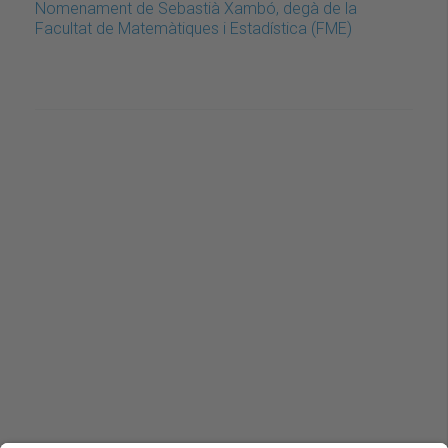
Nomenament de Sebastià Xambó, degà de la
Facultat de Matemàtiques i Estadística (FME)