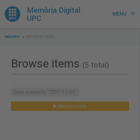
Memòria Digital
MENU
menu
UPC
You
MDUPC
BROWSE ITEMS
are
here:
Browse items
(5 total)
Date is exactly "2007-12-04"
Slideshow mode