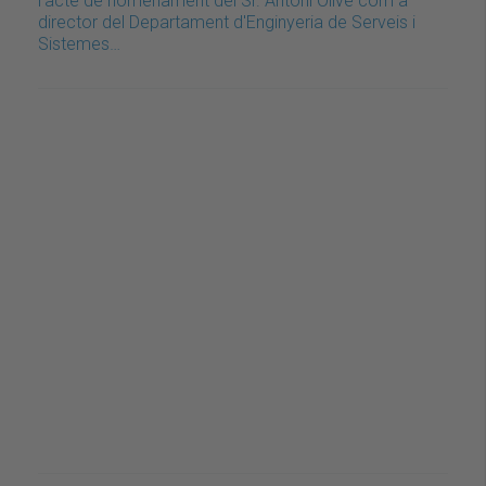
l'acte de nomenament del Sr. Antoni Olivé com a
director del Departament d'Enginyeria de Serveis i
Sistemes…