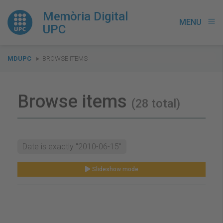
Memòria Digital
MENU
menu
UPC
You
MDUPC
BROWSE ITEMS
are
here:
Browse items
(28 total)
Date is exactly "2010-06-15"
Slideshow mode