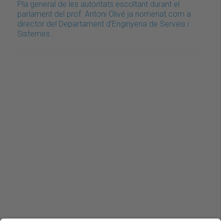
Pla general de les autoritats escoltant durant el
parlament del prof. Antoni Olivé ja nomenat com a
director del Departament d'Enginyeria de Serveis i
Sistemes…