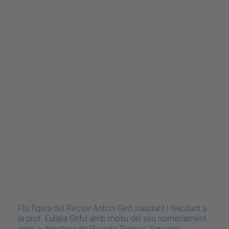
Pla figura del Rector Antoni Giró saludant i felicitant a
la prof. Eulàlia Griful amb motiu del seu nomenament
com a directora de l'Escola Tècnica Superior