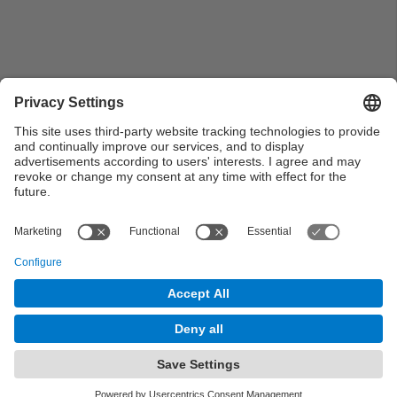
Intervenció de Núria Garrido a l'acte “9a Jornada
UPCalumni - UPCE: Universitat, Pandèmia,
Comunicacions i Empresa”
Page
of 3
Next Page
© UPC Universitat Politècnica de Catalunya ·
BarcelonaTech
Legal warning
Privacy settings