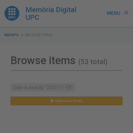
Memòria Digital
MENU
menu
UPC
You
MDUPC
BROWSE ITEMS
are
here:
Browse items
(53 total)
Date is exactly "2020-11-18"
Slideshow mode