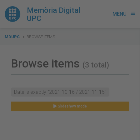
Memòria Digital
MENU
menu
UPC
You
MDUPC
BROWSE ITEMS
are
here:
Browse items
(3 total)
Date is exactly "2021-10-16 / 2021-11-15"
Slideshow mode