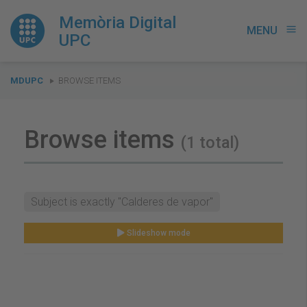
Memòria Digital
MENU
menu
UPC
You
MDUPC
BROWSE ITEMS
are
here:
Browse items
(1 total)
Subject is exactly "Calderes de vapor"
Slideshow mode