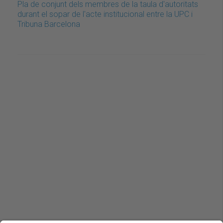
Pla de conjunt dels membres de la taula d'autoritats
durant el sopar de l'acte institucional entre la UPC i
Tribuna Barcelona