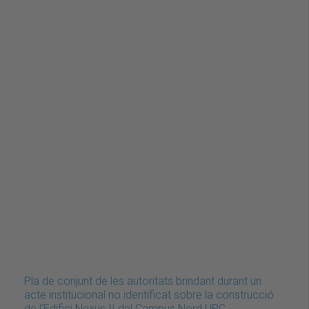
Pla de conjunt de les autoritats brindant durant un
acte institucional no identificat sobre la construcció
de l'Edifici Nexus II del Campus Nord UPC