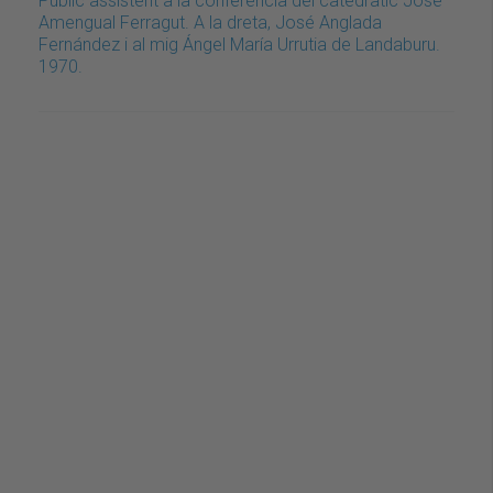
Públic assistent a la conferència del catedràtic José
Amengual Ferragut. A la dreta, José Anglada
Fernández i al mig Ángel María Urrutia de Landaburu.
1970.