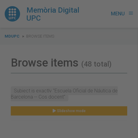
Memòria Digital
MENU
menu
UPC
You
MDUPC
BROWSE ITEMS
are
here:
Browse items
(48 total)
Subject is exactly "Escuela Oficial de Náutica de
Barcelona -- Cos docent"
Slideshow mode