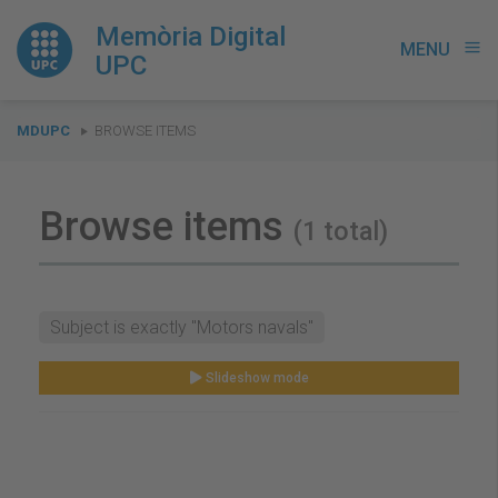
Memòria Digital
MENU
menu
UPC
You
MDUPC
BROWSE ITEMS
are
here:
Browse items
(1 total)
Subject is exactly "Motors navals"
Slideshow mode