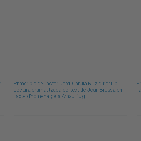
el
Primer pla de l'actor Jordi Carulla Ruiz durant la
P
Lectura dramatitzada del text de Joan Brossa en
l
l'acte d'homenatge a Arnau Puig