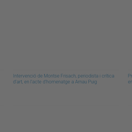
Intervenció de Montse Frisach, periodista i crítica
Pr
d'art, en l'acte d'homenatge a Arnau Puig
e