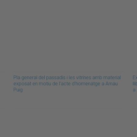
Pla general del passadis i les vitrines amb material
E
exposat en motiu de l'acte d'homenatge a Arnau
l
Puig
a