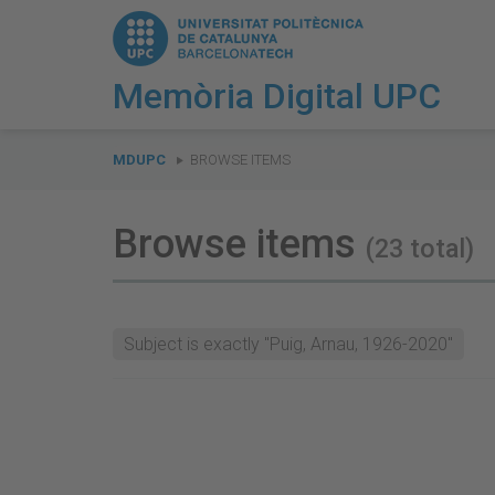
Memòria Digital UPC
You
are
MDUPC
BROWSE ITEMS
here:
Browse items
(23 total)
Subject is exactly "Puig, Arnau, 1926-2020"