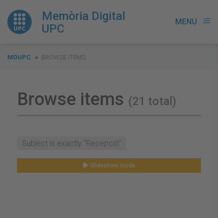
Memòria Digital
MENU
menu
UPC
You
MDUPC
BROWSE ITEMS
are
here:
Browse items
(21 total)
Subject is exactly "Recepció"
Slideshow mode