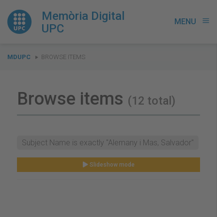
Memòria Digital
MENU
menu
UPC
You
MDUPC
BROWSE ITEMS
are
here:
Browse items
(12 total)
Subject Name is exactly "Alemany i Mas, Salvador"
Slideshow mode