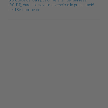
Biblioteca del Campus Universitari de Manresa
(BCUM), durant la seva intervenció a la presentació
del 13è informe de…