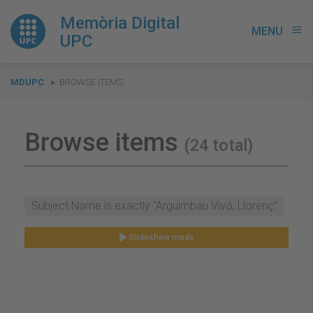
Memòria Digital
MENU
menu
UPC
You
MDUPC
BROWSE ITEMS
are
here:
Browse items
(24 total)
Subject Name is exactly "Arguimbau Vivó, Llorenç"
Slideshow mode