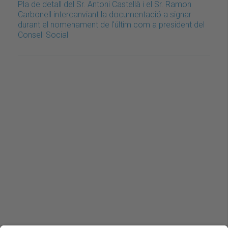
Pla de detall del Sr. Antoni Castellà i el Sr. Ramon
Carbonell intercanviant la documentació a signar
durant el nomenament de l'últim com a president del
Consell Social