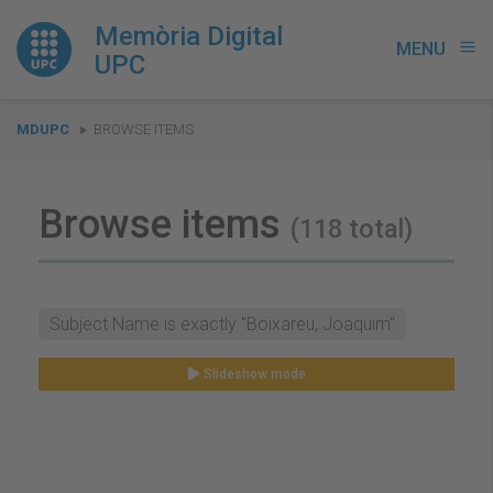
Memòria Digital
MENU
menu
UPC
You
MDUPC
BROWSE ITEMS
are
here:
Browse items
(118 total)
Subject Name is exactly "Boixareu, Joaquim"
Slideshow mode