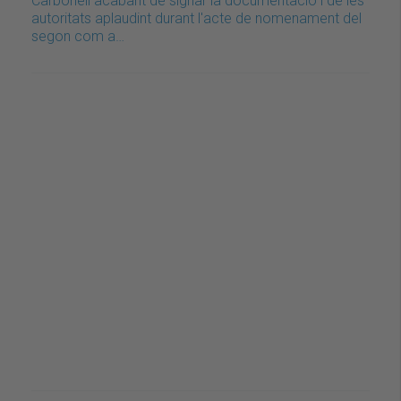
Carbonell acabant de signar la documentació i de les
autoritats aplaudint durant l'acte de nomenament del
segon com a…