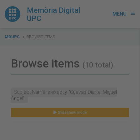
Memòria Digital
MENU
menu
UPC
You
MDUPC
BROWSE ITEMS
are
here:
Browse items
(10 total)
Subject Name is exactly "Cuevas-Diarte, Miguel
Ángel"
Slideshow mode