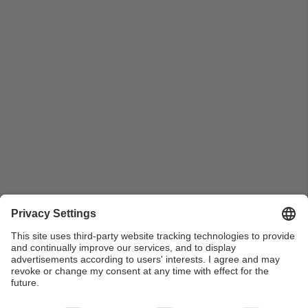
Pla conjunt del Senyor Foster dels de la tribuna fent
una conferència i la taula d'autoritats durant l'acte de
lliurament dels premis UPC Ciència Ficció 1992