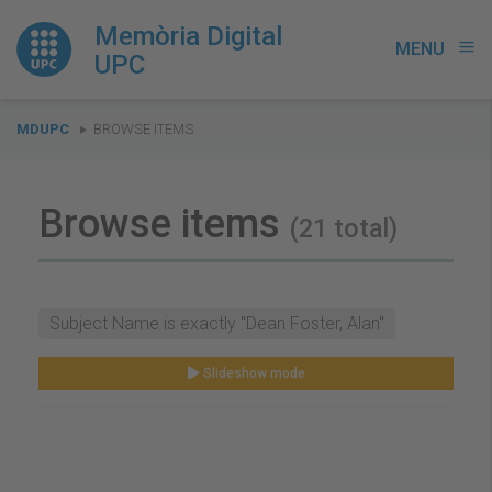
Memòria Digital
MENU
menu
UPC
You
MDUPC
BROWSE ITEMS
are
here:
Browse items
(21 total)
Subject Name is exactly "Dean Foster, Alan"
Slideshow mode