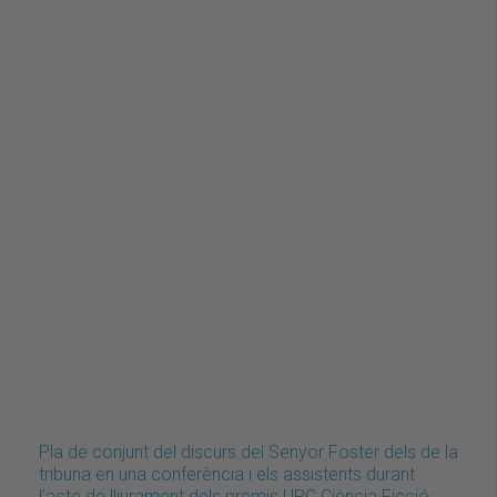
Pla de conjunt del discurs del Senyor Foster dels de la
tribuna en una conferència i els assistents durant
l'acte de lliurament dels premis UPC Ciència Ficció