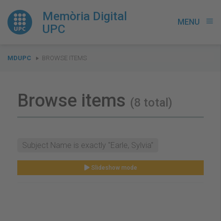
Memòria Digital
MENU
menu
UPC
You
MDUPC
BROWSE ITEMS
are
here:
Browse items
(8 total)
Subject Name is exactly "Earle, Sylvia"
Slideshow mode