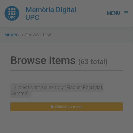
Memòria Digital
MENU
menu
UPC
You
MDUPC
BROWSE ITEMS
are
here:
Browse items
(63 total)
Subject Name is exactly "Flaquer Fabregat,
Gemma"
Slideshow mode