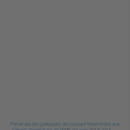
Primer pla del guanyador del concurs Weierstrass a la
Jornada Weierstrass de l'FME del curs 2014-2015