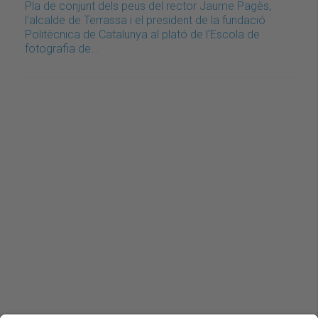
Pla de conjunt dels peus del rector Jaume Pagès,
l'alcalde de Terrassa i el president de la fundació
Politècnica de Catalunya al plató de l'Escola de
fotografia de…