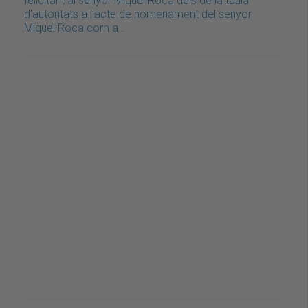
felicitant al senyor Miquel Roca dels de la taula
d'autoritats a l'acte de nomenament del senyor
Miquel Roca com a…