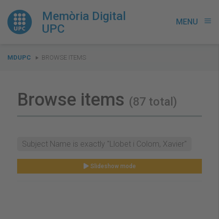
Memòria Digital
MENU
menu
UPC
You
MDUPC
BROWSE ITEMS
are
here:
Browse items
(87 total)
Subject Name is exactly "Llobet i Colom, Xavier"
Slideshow mode