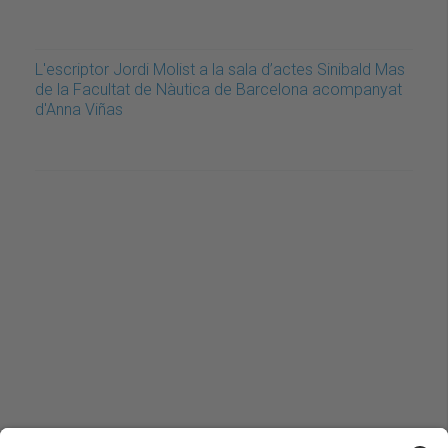
L'escriptor Jordi Molist a la sala d’actes Sinibald Mas
de la Facultat de Nàutica de Barcelona acompanyat
d'Anna Viñas