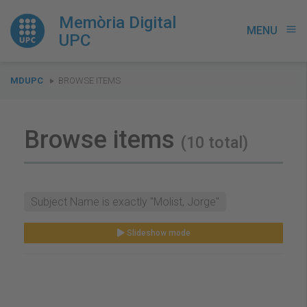
Memòria Digital
MENU
menu
UPC
You
MDUPC
BROWSE ITEMS
are
here:
Browse items
(10 total)
Subject Name is exactly "Molist, Jorge"
Slideshow mode