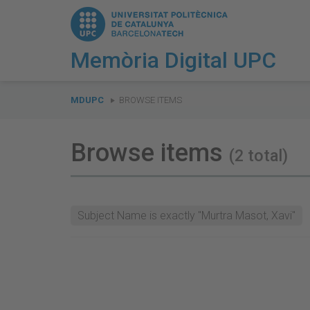
Memòria Digital UPC
You
are
MDUPC
BROWSE ITEMS
here:
Browse items
(2 total)
Subject Name is exactly "Murtra Masot, Xavi"