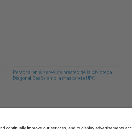
Personal en el servei de préstec de la biblioteca
Diagonal-Besòs amb la mascareta UPC
rcelonaTech