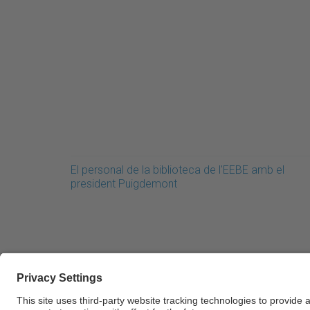
El personal de la biblioteca de l'EEBE amb el
president Puigdemont
© UPC Universitat Politècnica de Catalunya · Ba