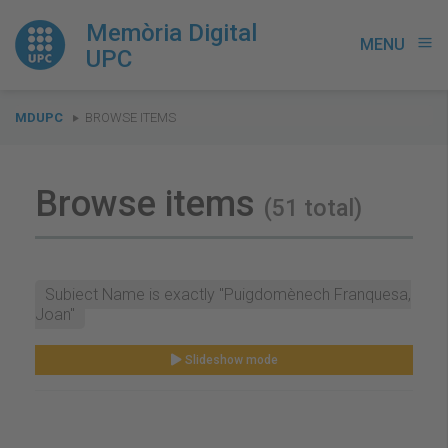
Memòria Digital
MENU
menu
UPC
You
MDUPC
BROWSE ITEMS
are
here:
Browse items
(51 total)
Subject Name is exactly "Puigdomènech Franquesa,
Joan"
Slideshow mode