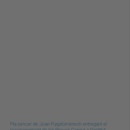
Pla sencer de Joan Puigdomènech entregant el
reconeixement de les Proves Cangur a l'Institut