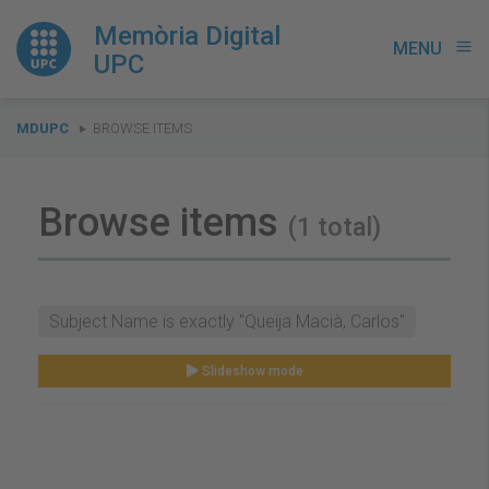
Memòria Digital
MENU
menu
UPC
You
MDUPC
BROWSE ITEMS
are
here:
Browse items
(1 total)
Subject Name is exactly "Queija Macià, Carlos"
Slideshow mode