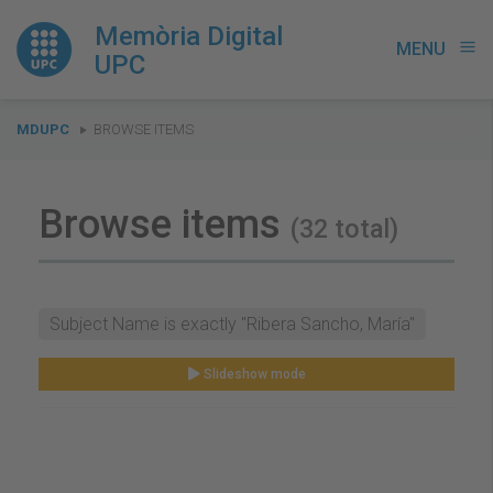
Memòria Digital
MENU
menu
UPC
You
MDUPC
BROWSE ITEMS
are
here:
Browse items
(32 total)
Subject Name is exactly "Ribera Sancho, María"
Slideshow mode