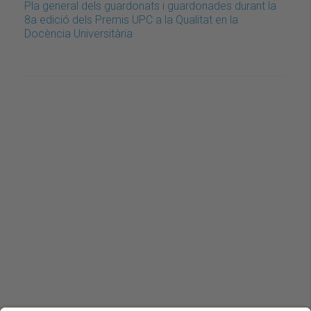
Pla general dels guardonats i guardonades durant la
8a edició dels Premis UPC a la Qualitat en la
Docència Universitària